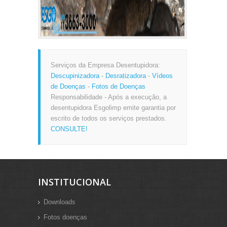
Serviços da Empresa Desentupidora:
Descupinizadora
-
Desratizadora
-
Vídeos
de Doenças
-
Fotos de Doenças
Responsabilidade - Após a execução, a
desentupidora Esgolimp emite garantia por
escrito de todos os serviços prestados.
CONSULTE!
INSTITUCIONAL
Downloads
Fotos doenças