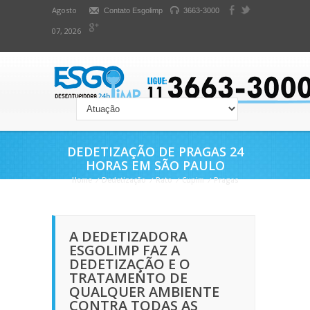
Agosto
Contato Esgolimp
3663-3000
07, 2026
DEDETIZAÇÃO DE PRAGAS 24
HORAS EM SÃO PAULO
Home
/
Dedetização
/
Rato
/
Cupim
/
Pragas
A DEDETIZADORA
ESGOLIMP FAZ A
DEDETIZAÇÃO E O
TRATAMENTO DE
QUALQUER AMBIENTE
CONTRA TODAS AS