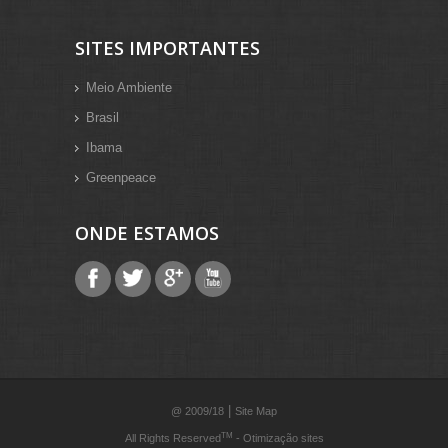
SITES IMPORTANTES
Meio Ambiente
Brasil
Ibama
Greenpeace
ONDE ESTAMOS
|
@ 2009/18
Site Map
TM
All Rights Reserved
-
Otimização sites