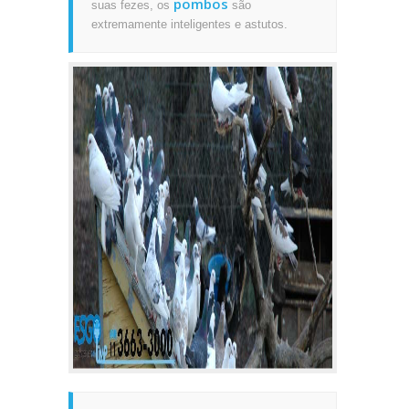
pombos
suas fezes, os
são
extremamente inteligentes e astutos.